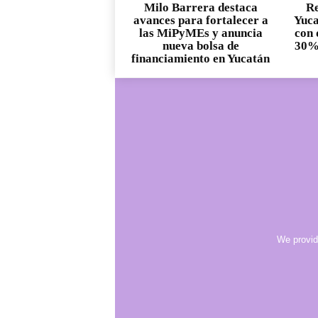
Milo Barrera destaca
Re
avances para fortalecer a
Yuca
las MiPyMEs y anuncia
con 
nueva bolsa de
30% 
financiamiento en Yucatán
We provid