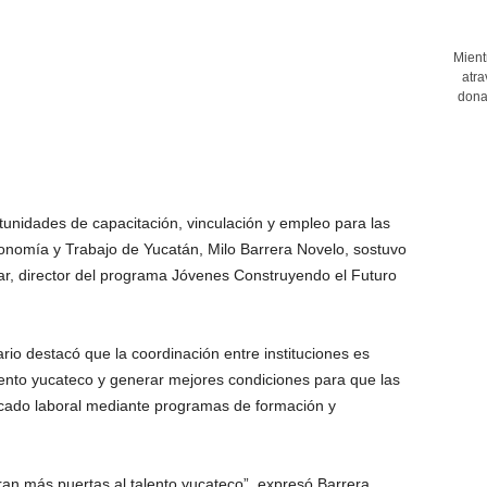
Mient
atra
dona
tunidades de capacitación, vinculación y empleo para las
onomía y Trabajo de Yucatán, Milo Barrera Novelo, sostuvo
ar, director del programa Jóvenes Construyendo el Futuro
ario destacó que la coordinación entre instituciones es
lento yucateco y generar mejores condiciones para que las
rcado laboral mediante programas de formación y
an más puertas al talento yucateco”, expresó Barrera