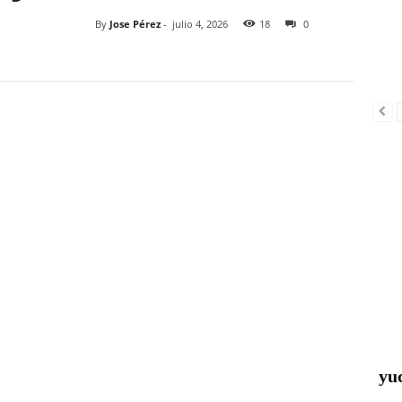
By
Jose Pérez
-
julio 4, 2026
18
0
yu