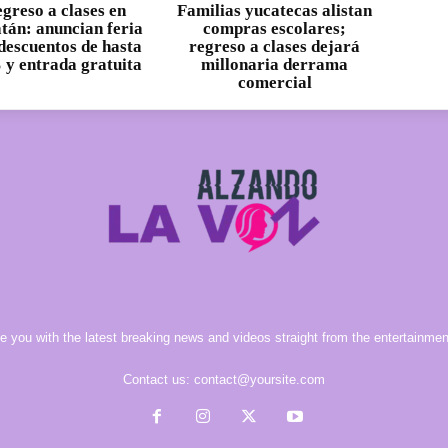
greso a clases en
Familias yucatecas alistan
tán: anuncian feria
compras escolares;
descuentos de hasta
regreso a clases dejará
y entrada gratuita
millonaria derrama
comercial
e you with the latest breaking news and videos straight from the entertainment
Contact us:
contact@yoursite.com