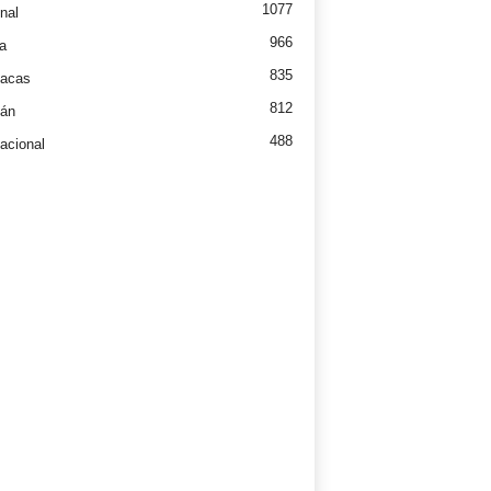
1077
nal
966
a
835
íacas
812
tán
488
nacional