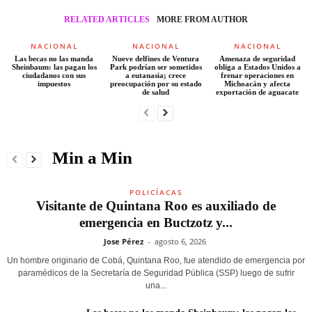
RELATED ARTICLES
MORE FROM AUTHOR
NACIONAL
NACIONAL
NACIONAL
Las becas no las manda
Nueve delfines de Ventura
Amenaza de seguridad
Sheinbaum: las pagan los
Park podrían ser sometidos
obliga a Estados Unidos a
ciudadanos con sus
a eutanasia; crece
frenar operaciones en
impuestos
preocupación por su estado
Michoacán y afecta
de salud
exportación de aguacate
Min a Min
POLICÍACAS
Visitante de Quintana Roo es auxiliado de
emergencia en Buctzotz y...
Jose Pérez
-
agosto 6, 2026
Un hombre originario de Cobá, Quintana Roo, fue atendido de emergencia por
paramédicos de la Secretaría de Seguridad Pública (SSP) luego de sufrir
una...