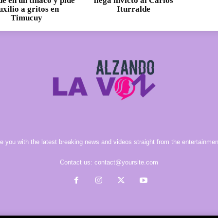
e en un tinaco y pide
llega invicto al Carlos
uxilio a gritos en
Iturralde
Timucuy
e you with the latest breaking news and videos straight from the entertainment
Contact us:
contact@yoursite.com