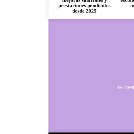
mejoras salariales y
escond
prestaciones pendientes
a
desde 2025
We provid