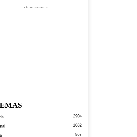
- Advertisement -
EMAS
2904
da
1082
nal
967
a