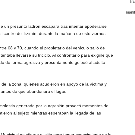
Tra
manif
ue un presunto ladrón escapara tras intentar apoderarse
del centro de Tizimín, durante la mañana de este viernes.
tre 68 y 70, cuando el propietario del vehículo salió de
entaba llevarse su triciclo. Al confrontarlo para exigirle que
ado de forma agresiva y presuntamente golpeó al adulto
 de la zona, quienes acudieron en apoyo de la víctima y
 antes de que abandonara el lugar.
a molestia generada por la agresión provocó momentos de
tieron al sujeto mientras esperaban la llegada de las
Municipal acudieron al sitio para tomar conocimiento de lo