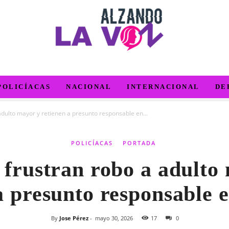
POLICÍACAS
NACIONAL
INTERNACIONAL
DE
adulto mayor y retienen a presunto responsable en...
POLICÍACAS
PORTADA
 frustran robo a adulto
a presunto responsable 
By
Jose Pérez
-
mayo 30, 2026
17
0