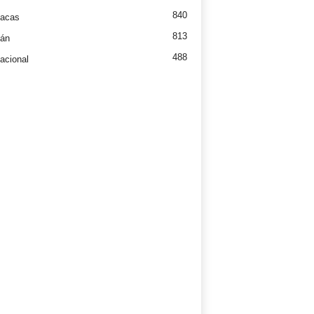
840
íacas
813
tán
488
nacional