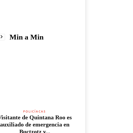
Min a Min
POLICÍACAS
Visitante de Quintana Roo es
auxiliado de emergencia en
Buctzotz y...