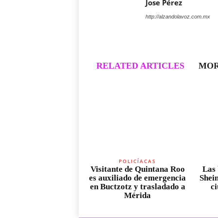
Jose Pérez
http://alzandolavoz.com.mx
RELATED ARTICLES
MOR
POLICÍACAS
Visitante de Quintana Roo
Las 
es auxiliado de emergencia
Shei
en Buctzotz y trasladado a
c
Mérida