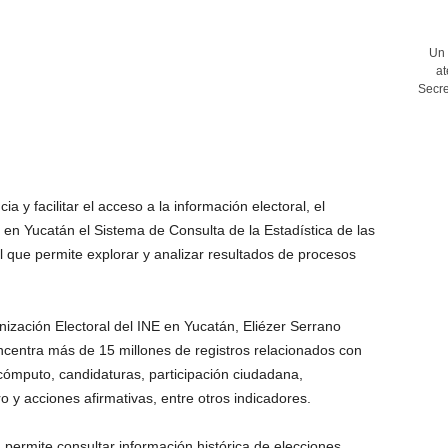
Un 
at
Secre
ia y facilitar el acceso a la información electoral, el
ó en Yucatán el Sistema de Consulta de la Estadística de las
l que permite explorar y analizar resultados de procesos
nización Electoral del INE en Yucatán, Eliézer Serrano
ncentra más de 15 millones de registros relacionados con
y cómputo, candidaturas, participación ciudadana,
o y acciones afirmativas, entre otros indicadores.
 permite consultar información histórica de elecciones