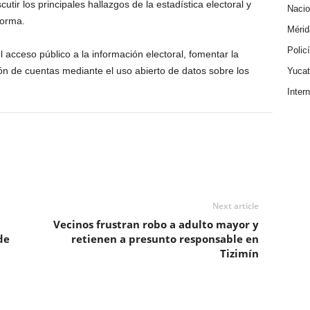
utir los principales hallazgos de la estadística electoral y
Nacio
forma.
Mérid
Polic
l acceso público a la información electoral, fomentar la
ión de cuentas mediante el uso abierto de datos sobre los
Yuca
Inter
Next article
Vecinos frustran robo a adulto mayor y
de
retienen a presunto responsable en
Tizimín