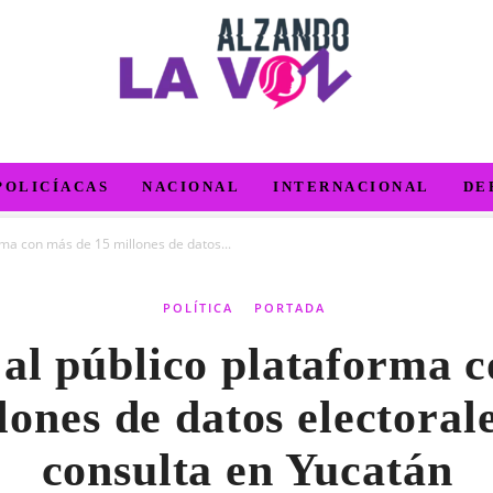
POLICÍACAS
NACIONAL
INTERNACIONAL
DE
rma con más de 15 millones de datos...
POLÍTICA
PORTADA
al público plataforma 
lones de datos electoral
consulta en Yucatán