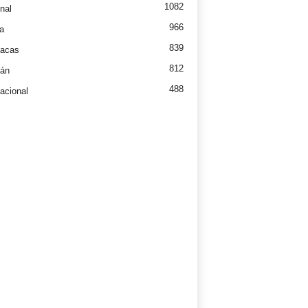
1082
nal
966
a
839
íacas
812
tán
488
nacional