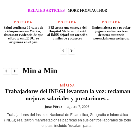
RELATED ARTICLES
MORE FROM AUTHOR
PORTADA
PORTADA
PORTADA
Salud confirma 33 casos de
PRI acusa que entrega del
Emiten alerta por popular
ciclosporiasis en México;
Hospital Materno Infantil
juguete antiestrés tras
descartan evidencia de que
al IMSS dejará sin atención
detectar sustancia
el brote en EE.UU. se
a miles de yucatecos
potencialmente peligrosa
originara en el país
Min a Min
MÉRIDA
Trabajadores del INEGI levantan la voz: reclaman
mejoras salariales y prestaciones...
Jose Pérez
-
agosto 7, 2026
Trabajadores del Instituto Nacional de Estadística, Geografía e Informática
(INEGI) realizaron manifestaciones pacíficas en sus centros laborales de todo
el país, incluido Yucatán, para...