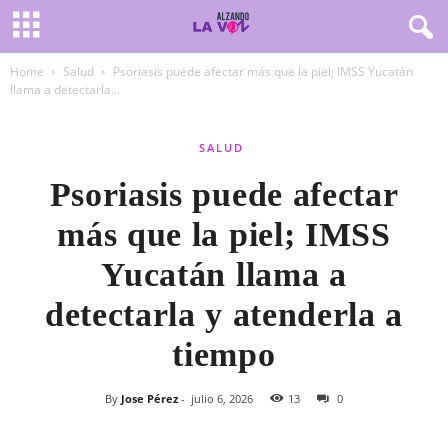
Home
Salud
Psoriasis puede afectar más que la piel; IMSS Yucatán
llama a detectarla...
SALUD
Psoriasis puede afectar
más que la piel; IMSS
Yucatán llama a
detectarla y atenderla a
tiempo
By
Jose Pérez
-
julio 6, 2026
13
0