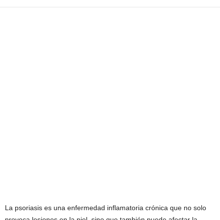
La psoriasis es una enfermedad inflamatoria crónica que no solo
provoca lesiones en la piel, sino que también puede afectar la