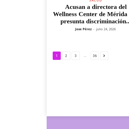
SALUD
Acusan a directora del
Wellness Center de Mérida
presunta discriminación..
Jose Pérez
-
julio 24, 2026
...
1
2
3
36