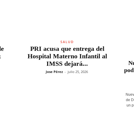
SALUD
de
PRI acusa que entrega del
;
Hospital Materno Infantil al
Nu
.
IMSS dejará...
pod
Jose Pérez
-
julio 25, 2026
Nuev
de D
un p