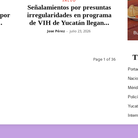
SALUD
Señalamientos por presuntas
 por
irregularidades en programa
.
de VIH de Yucatán llegan...
Jose Pérez
-
julio 23, 2026
T
Page 1 of 36
Porta
Nacio
Mérid
Polic
Yuca
Inter