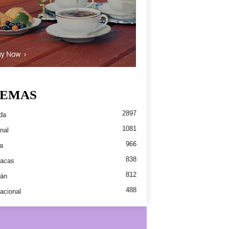
EMAS
2897
da
1081
nal
966
a
838
íacas
812
tán
488
nacional