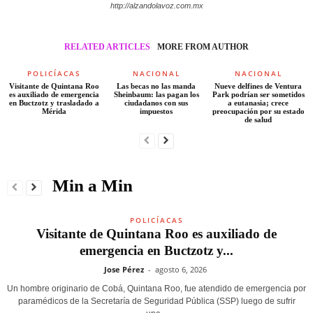
http://alzandolavoz.com.mx
RELATED ARTICLES
MORE FROM AUTHOR
POLICÍACAS
NACIONAL
NACIONAL
Visitante de Quintana Roo
Las becas no las manda
Nueve delfines de Ventura
es auxiliado de emergencia
Sheinbaum: las pagan los
Park podrían ser sometidos
en Buctzotz y trasladado a
ciudadanos con sus
a eutanasia; crece
Mérida
impuestos
preocupación por su estado
de salud
Min a Min
POLICÍACAS
Visitante de Quintana Roo es auxiliado de
emergencia en Buctzotz y...
Jose Pérez
-
agosto 6, 2026
Un hombre originario de Cobá, Quintana Roo, fue atendido de emergencia por
paramédicos de la Secretaría de Seguridad Pública (SSP) luego de sufrir