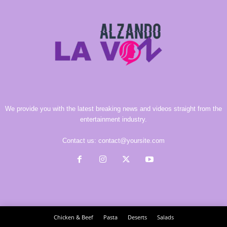
We provide you with the latest breaking news and videos straight from the
entertainment industry.
Contact us:
contact@yoursite.com
Chicken & Beef
Pasta
Deserts
Salads