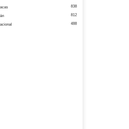
838
íacas
812
tán
488
nacional