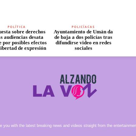
POLÍTICA
POLICÍACAS
esta sobre derechos
Ayuntamiento de Umán da
as audiencias desata
de baja a dos policías tras
 por posibles efectos
difundirse video en redes
 libertad de expresión
sociales
e you with the latest breaking news and videos straight from the entertainment