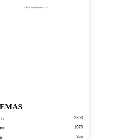
- Advertisement -
EMAS
2893
da
1078
nal
966
a