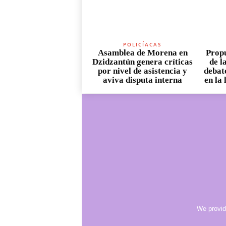
POLICÍACAS
Asamblea de Morena en
Propu
Dzidzantún genera críticas
de l
por nivel de asistencia y
debate
aviva disputa interna
en la
We provid