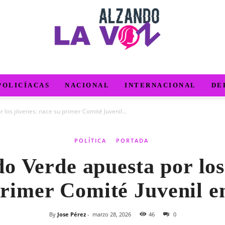
POLICÍACAS
NACIONAL
INTERNACIONAL
DE
 los jóvenes: nace su primer Comité Juvenil...
POLÍTICA
PORTADA
do Verde apuesta por los
primer Comité Juvenil e
By
Jose Pérez
-
marzo 28, 2026
46
0