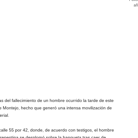
añ
as del fallecimiento de un hombre ocurrido la tarde de este
e Montejo, hecho que generó una intensa movilización de
rial.
calle 55 por 42, donde, de acuerdo con testigos, el hombre
epentina se desplomó sobre la banqueta tras caer de