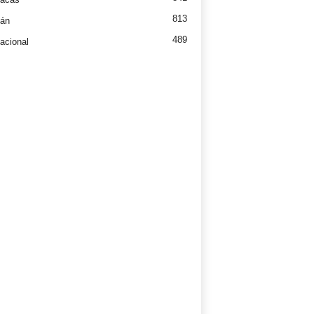
813
tán
489
nacional