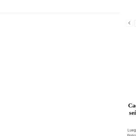
Ca
se
Lueg
Polic