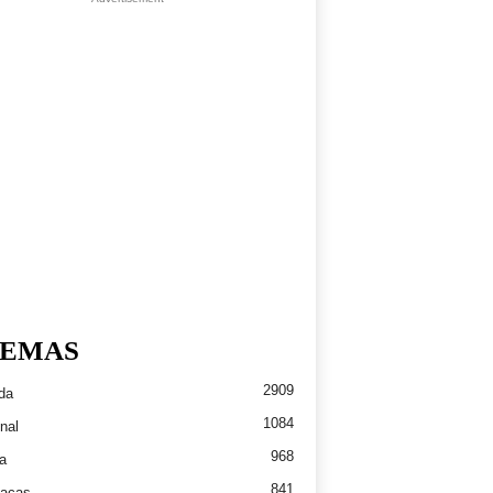
EMAS
2909
da
1084
nal
968
a
841
íacas