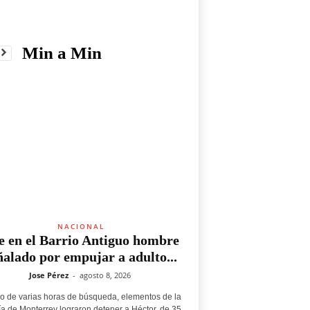
Min a Min
NACIONAL
e en el Barrio Antiguo hombre
ñalado por empujar a adulto...
Jose Pérez
-
agosto 8, 2026
o de varias horas de búsqueda, elementos de la
ía de Monterrey lograron detener a Héctor, de 35