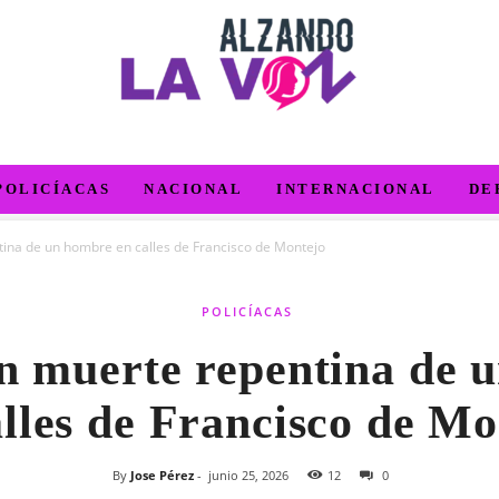
POLICÍACAS
NACIONAL
INTERNACIONAL
DE
tina de un hombre en calles de Francisco de Montejo
POLICÍACAS
an muerte repentina de 
alles de Francisco de Mo
By
Jose Pérez
-
junio 25, 2026
12
0