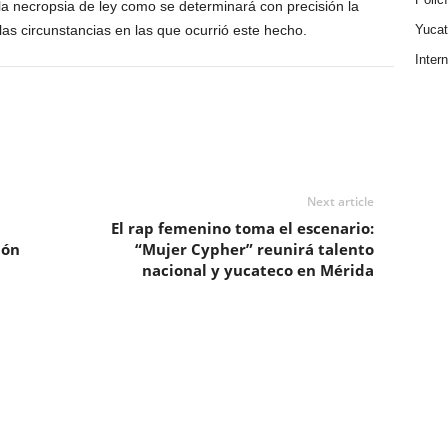
 la necropsia de ley como se determinará con precisión la
las circunstancias en las que ocurrió este hecho.
Yuca
Inter
Next article
El rap femenino toma el escenario:
ión
“Mujer Cypher” reunirá talento
nacional y yucateco en Mérida