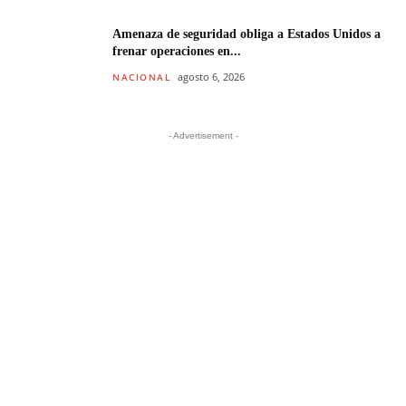
Amenaza de seguridad obliga a Estados Unidos a
frenar operaciones en...
agosto 6, 2026
NACIONAL
- Advertisement -