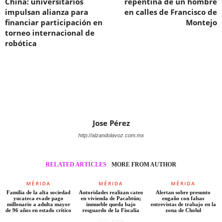
China: universitarios
repentina de un hombre
impulsan alianza para
en calles de Francisco de
financiar participación en
Montejo
torneo internacional de
robótica
Jose Pérez
http://alzandolavoz.com.mx
RELATED ARTICLES
MORE FROM AUTHOR
MÉRIDA
MÉRIDA
MÉRIDA
Familia de la alta sociedad
Autoridades realizan cateo
Alertan sobre presunto
yucateca evade pago
en vivienda de Pacabtún;
engaño con falsas
millonario a adulta mayor
inmueble queda bajo
entrevistas de trabajo en la
de 96 años en estado crítico
resguardo de la Fiscalía
zona de Cholul