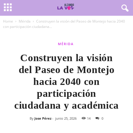
Home
Mérida
Construyen la visión del Paseo de Montejo hacia 2040
con participación ciudadana...
MÉRIDA
Construyen la visión
del Paseo de Montejo
hacia 2040 con
participación
ciudadana y académica
By
Jose Pérez
-
junio 25, 2026
14
0