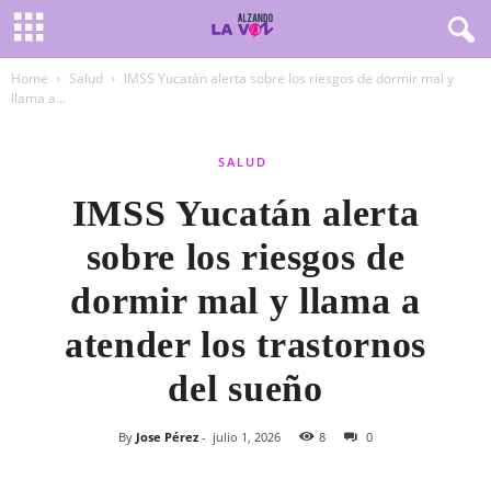
Home
Salud
IMSS Yucatán alerta sobre los riesgos de dormir mal y
llama a...
SALUD
IMSS Yucatán alerta
sobre los riesgos de
dormir mal y llama a
atender los trastornos
del sueño
By
Jose Pérez
-
julio 1, 2026
8
0