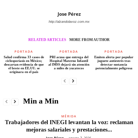
Jose Pérez
http://alzandolavoz.com.mx
RELATED ARTICLES
MORE FROM AUTHOR
PORTADA
PORTADA
PORTADA
Salud confirma 33 casos de
PRI acusa que entrega del
Emiten alerta por popular
ciclosporiasis en México;
Hospital Materno Infantil
juguete antiestrés tras
descartan evidencia de que
al IMSS dejará sin atención
detectar sustancia
el brote en EE.UU. se
a miles de yucatecos
potencialmente peligrosa
originara en el país
Min a Min
MÉRIDA
Trabajadores del INEGI levantan la voz: reclaman
mejoras salariales y prestaciones...
Jose Pérez
-
agosto 7, 2026