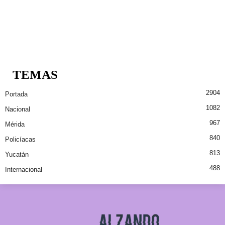
TEMAS
2904
Portada
1082
Nacional
967
Mérida
840
Policíacas
813
Yucatán
488
Internacional