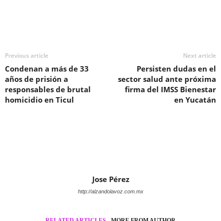
Previous article
Next article
Condenan a más de 33
Persisten dudas en el
años de prisión a
sector salud ante próxima
responsables de brutal
firma del IMSS Bienestar
homicidio en Ticul
en Yucatán
Jose Pérez
http://alzandolavoz.com.mx
RELATED ARTICLES
MORE FROM AUTHOR