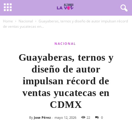
Home
Nacional
Guayaberas, ternos y diseño de autor impulsan récord
de ventas yucatecas en...
NACIONAL
Guayaberas, ternos y
diseño de autor
impulsan récord de
ventas yucatecas en
CDMX
By
Jose Pérez
-
mayo 12, 2026
22
0