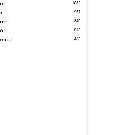
1082
nal
967
a
840
íacas
813
tán
488
nacional