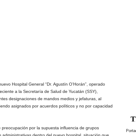
nuevo Hospital General “Dr. Agustín O’Horán”, operado
ciente a la Secretaría de Salud de Yucatán (SSY),
ntes designaciones de mandos medios y jefaturas, al
iendo asignados por acuerdos políticos y no por capacidad
T
 preocupación por la supuesta influencia de grupos
Porta
s administrativas dentro del nuevo hospital, situación que,