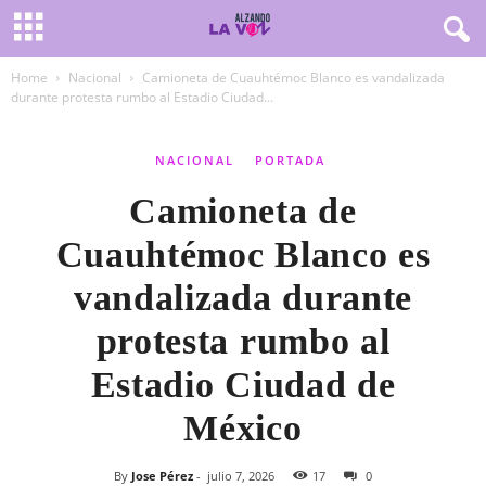
Home
Nacional
Camioneta de Cuauhtémoc Blanco es vandalizada
durante protesta rumbo al Estadio Ciudad...
NACIONAL
PORTADA
Camioneta de
Cuauhtémoc Blanco es
vandalizada durante
protesta rumbo al
Estadio Ciudad de
México
By
Jose Pérez
-
julio 7, 2026
17
0