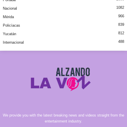
1082
Nacional
966
Mérida
839
Policíacas
812
Yucatán
488
Internacional
We provide you with the latest breaking news and videos straight from the
entertainment industry.