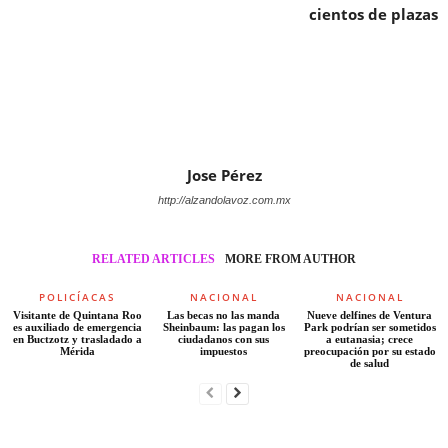
cientos de plazas
Jose Pérez
http://alzandolavoz.com.mx
RELATED ARTICLES
MORE FROM AUTHOR
POLICÍACAS
NACIONAL
NACIONAL
Visitante de Quintana Roo
Las becas no las manda
Nueve delfines de Ventura
es auxiliado de emergencia
Sheinbaum: las pagan los
Park podrían ser sometidos
en Buctzotz y trasladado a
ciudadanos con sus
a eutanasia; crece
Mérida
impuestos
preocupación por su estado
de salud