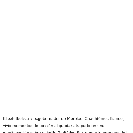
El exfutbolista y exgobernador de Morelos, Cuauhtémoc Blanco,
vivió momentos de tensión al quedar atrapado en una
manifestación sobre el Anillo Periférico Sur, donde integrantes de la