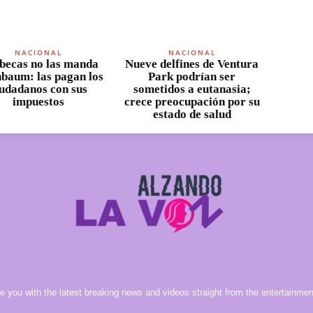
NACIONAL
NACIONAL
becas no las manda
Nueve delfines de Ventura
nbaum: las pagan los
Park podrían ser
iudadanos con sus
sometidos a eutanasia;
impuestos
crece preocupación por su
estado de salud
e you with the latest breaking news and videos straight from the entertainment