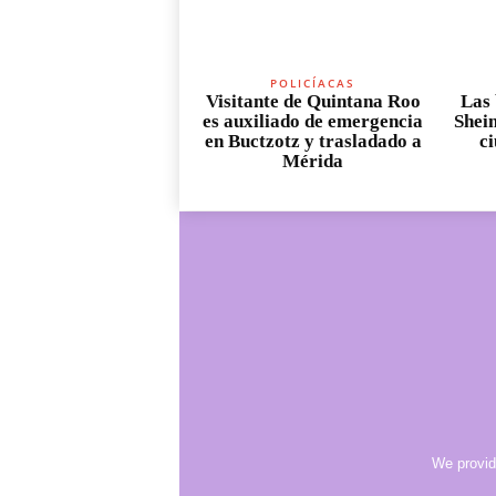
POLICÍACAS
Visitante de Quintana Roo
Las 
es auxiliado de emergencia
Shei
en Buctzotz y trasladado a
c
Mérida
We provid