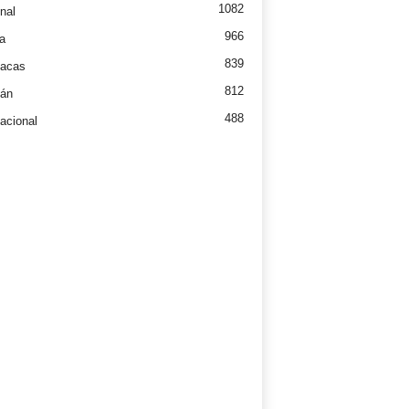
1082
nal
966
a
839
íacas
812
tán
488
nacional