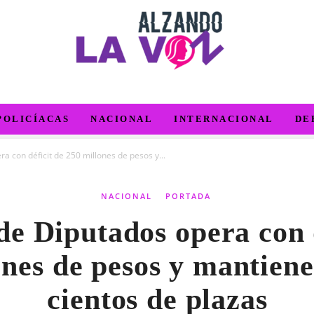
POLICÍACAS
NACIONAL
INTERNACIONAL
DE
 con déficit de 250 millones de pesos y...
NACIONAL
PORTADA
e Diputados opera con d
ones de pesos y mantiene
cientos de plazas