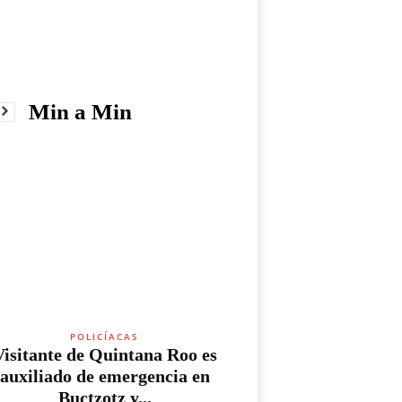
Min a Min
POLICÍACAS
Visitante de Quintana Roo es
auxiliado de emergencia en
Buctzotz y...