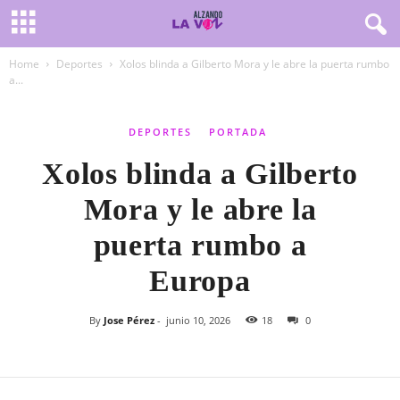
Home
Deportes
Xolos blinda a Gilberto Mora y le abre la puerta rumbo
a...
DEPORTES
PORTADA
Xolos blinda a Gilberto
Mora y le abre la
puerta rumbo a
Europa
By
Jose Pérez
-
junio 10, 2026
18
0