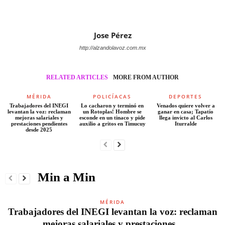
Jose Pérez
http://alzandolavoz.com.mx
RELATED ARTICLES
MORE FROM AUTHOR
MÉRIDA
POLICÍACAS
DEPORTES
Trabajadores del INEGI
Lo cacharon y terminó en
Venados quiere volver a
levantan la voz: reclaman
un Rotoplas! Hombre se
ganar en casa; Tapatío
mejoras salariales y
esconde en un tinaco y pide
llega invicto al Carlos
prestaciones pendientes
auxilio a gritos en Timucuy
Iturralde
desde 2025
Min a Min
MÉRIDA
Trabajadores del INEGI levantan la voz: reclaman
mejoras salariales y prestaciones...