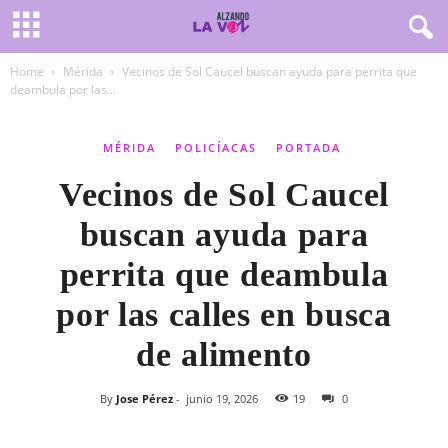
Home
Mérida
Vecinos de Sol Caucel buscan ayuda para perrita que
deambula por las...
MÉRIDA
POLICÍACAS
PORTADA
Vecinos de Sol Caucel
buscan ayuda para
perrita que deambula
por las calles en busca
de alimento
By
Jose Pérez
-
junio 19, 2026
19
0