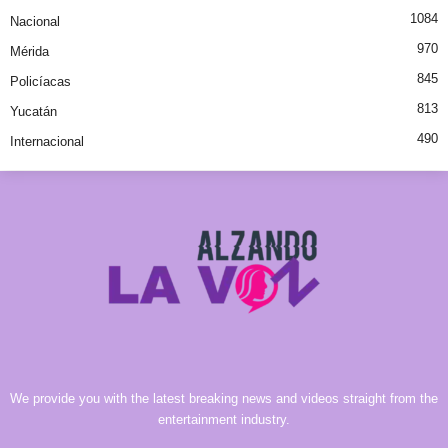
1084
Nacional
970
Mérida
845
Policíacas
813
Yucatán
490
Internacional
We provide you with the latest breaking news and videos straight from the
entertainment industry.