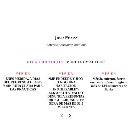
Jose Pérez
http://alzandolavoz.com.mx
RELATED ARTICLES
MORE FROM AUTHOR
MÉRIDA
MÉRIDA
MÉRIDA
ENES MÉRIDA, A DÍAS
“ME ENDEUDÉ Y HOY
Mérida enfrenta fuerte
DEL REGRESO A CLASES
TENGO UNA
tormenta; Centro registra
Y SIN RUTA CLARA PARA
HABITACIÓN
más de 134 milímetros de
LAS PRÁCTICAS
INUTILIZABLE”:
lluvia
ELIZABETH VIVALDO
DENUNCIA PRESUNTAS
IRREGULARIDADES EN
OBRA DE MÁS DE $1.5
MILLONES