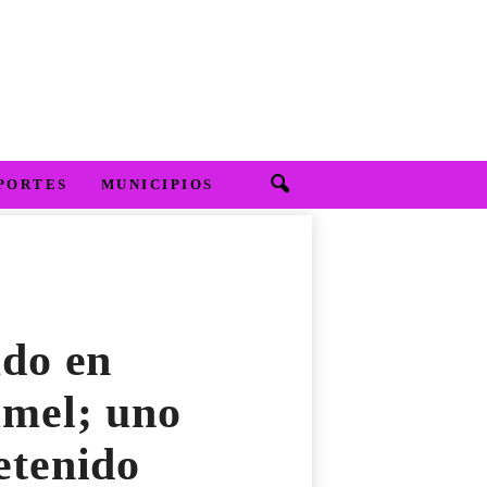
PORTES
MUNICIPIOS
ado en
umel; uno
etenido