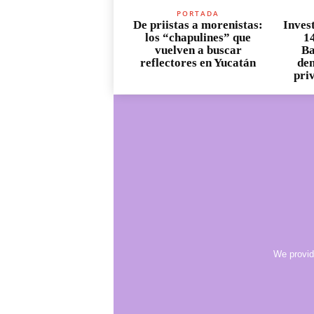
PORTADA
De priistas a morenistas:
Inves
los “chapulines” que
1
vuelven a buscar
Ba
reflectores en Yucatán
den
pri
We provid