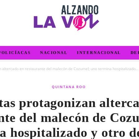
POLICÍACAS
NACIONAL
INTERNACIONAL
DE
n altercado en restaurante del malecón de Cozumel; uno termina hospitalizado...
QUINTANA ROO
tas protagonizan alterc
nte del malecón de Coz
a hospitalizado y otro d