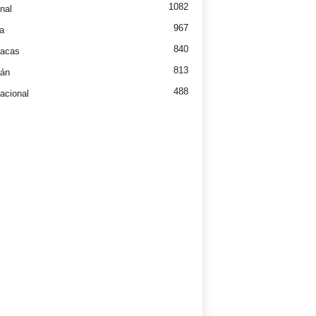
1082
nal
967
a
840
íacas
813
tán
488
nacional