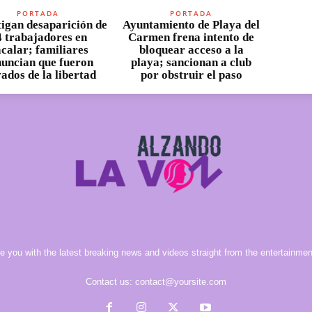
PORTADA
PORTADA
tigan desaparición de
Ayuntamiento de Playa del
4 trabajadores en
Carmen frena intento de
calar; familiares
bloquear acceso a la
uncian que fueron
playa; sancionan a club
vados de la libertad
por obstruir el paso
e you with the latest breaking news and videos straight from the entertainment
Contact us:
contact@yoursite.com