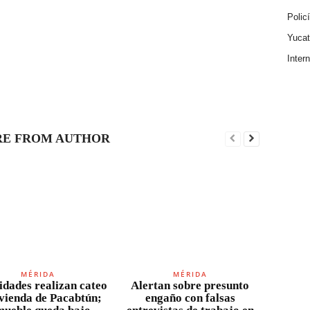
Polic
Yuca
Inter
E FROM AUTHOR
MÉRIDA
MÉRIDA
idades realizan cateo
Alertan sobre presunto
ivienda de Pacabtún;
engaño con falsas