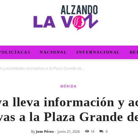
POLICÍACAS
NACIONAL
INTERNACIONAL
DE
 y actividades recreativas a la Plaza Grande de...
MÉRIDA
 lleva información y a
vas a la Plaza Grande 
By
Jose Pérez
-
junio 21, 2026
14
0