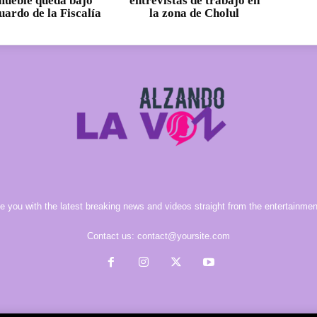
mueble queda bajo
entrevistas de trabajo en
uardo de la Fiscalía
la zona de Cholul
e you with the latest breaking news and videos straight from the entertainment
Contact us:
contact@yoursite.com