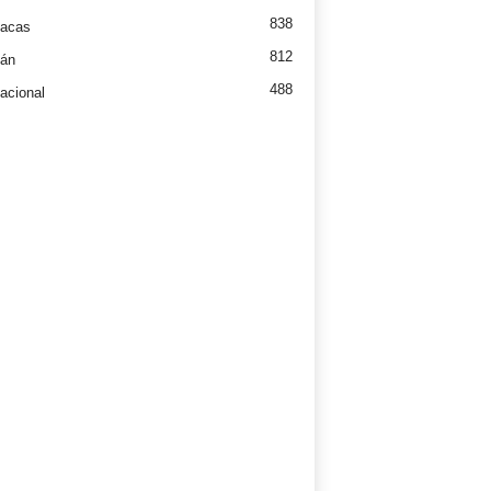
838
íacas
812
tán
488
nacional