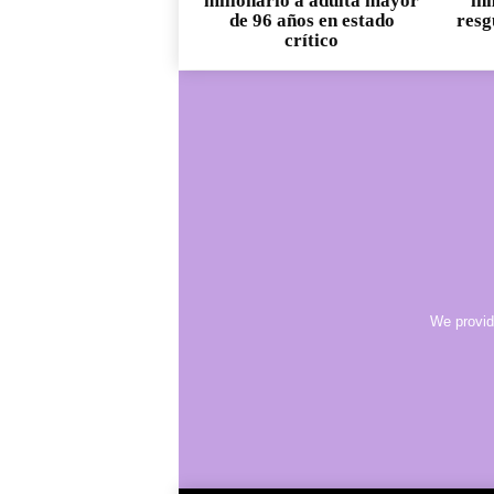
millonario a adulta mayor
in
de 96 años en estado
resg
crítico
We provid