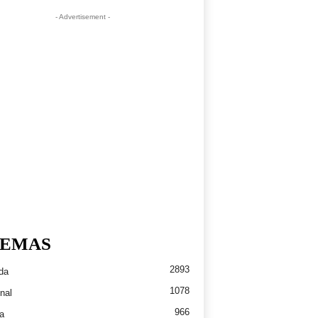
- Advertisement -
EMAS
2893
da
1078
nal
966
a