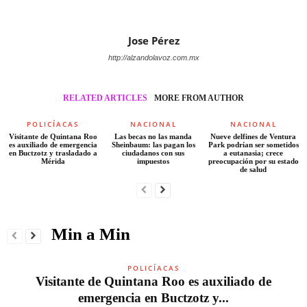
Jose Pérez
http://alzandolavoz.com.mx
RELATED ARTICLES
MORE FROM AUTHOR
POLICÍACAS
NACIONAL
NACIONAL
Visitante de Quintana Roo
Las becas no las manda
Nueve delfines de Ventura
es auxiliado de emergencia
Sheinbaum: las pagan los
Park podrían ser sometidos
en Buctzotz y trasladado a
ciudadanos con sus
a eutanasia; crece
Mérida
impuestos
preocupación por su estado
de salud
Min a Min
POLICÍACAS
Visitante de Quintana Roo es auxiliado de
emergencia en Buctzotz y...