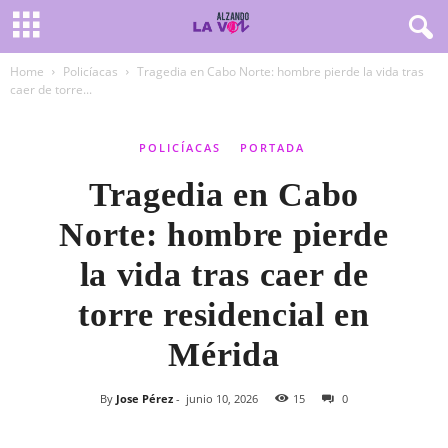
Home
Policíacas
Tragedia en Cabo Norte: hombre pierde la vida tras
caer de torre...
POLICÍACAS
PORTADA
Tragedia en Cabo
Norte: hombre pierde
la vida tras caer de
torre residencial en
Mérida
By
Jose Pérez
-
junio 10, 2026
15
0