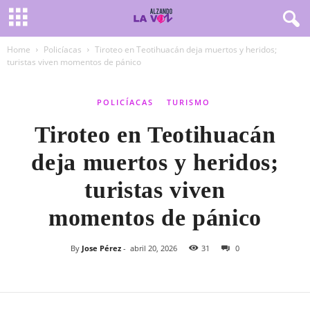
Home
Policíacas
Tiroteo en Teotihuacán deja muertos y heridos;
turistas viven momentos de pánico
POLICÍACAS
TURISMO
Tiroteo en Teotihuacán
deja muertos y heridos;
turistas viven
momentos de pánico
By
Jose Pérez
-
abril 20, 2026
31
0