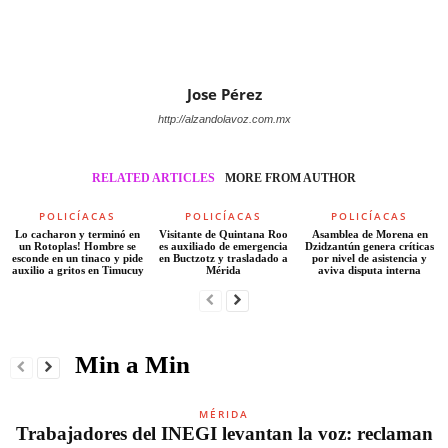
Jose Pérez
http://alzandolavoz.com.mx
RELATED ARTICLES
MORE FROM AUTHOR
POLICÍACAS
POLICÍACAS
POLICÍACAS
Lo cacharon y terminó en
Visitante de Quintana Roo
Asamblea de Morena en
un Rotoplas! Hombre se
es auxiliado de emergencia
Dzidzantún genera críticas
esconde en un tinaco y pide
en Buctzotz y trasladado a
por nivel de asistencia y
auxilio a gritos en Timucuy
Mérida
aviva disputa interna
Min a Min
MÉRIDA
Trabajadores del INEGI levantan la voz: reclaman