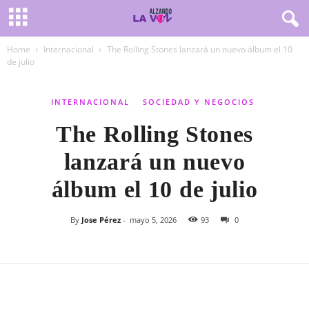
Home
Internacional
The Rolling Stones lanzará un nuevo álbum el 10
de julio
INTERNACIONAL
SOCIEDAD Y NEGOCIOS
The Rolling Stones
lanzará un nuevo
álbum el 10 de julio
By
Jose Pérez
-
mayo 5, 2026
93
0