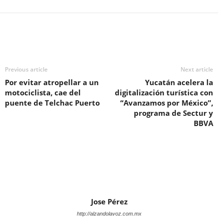
Previous article
Next article
Por evitar atropellar a un
Yucatán acelera la
motociclista, cae del
digitalización turística con
puente de Telchac Puerto
“Avanzamos por México”,
programa de Sectur y
BBVA
Jose Pérez
http://alzandolavoz.com.mx