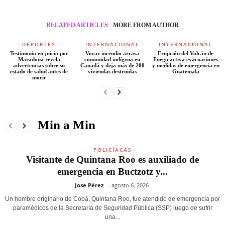
RELATED ARTICLES
MORE FROM AUTHOR
DEPORTES
INTERNACIONAL
INTERNACIONAL
Testimonio en juicio por
Voraz incendio arrasa
Erupción del Volcán de
Maradona revela
comunidad indígena en
Fuego activa evacuaciones
advertencias sobre su
Canadá y deja más de 200
y medidas de emergencia en
estado de salud antes de
viviendas destruidas
Guatemala
morir
Min a Min
POLICÍACAS
Visitante de Quintana Roo es auxiliado de
emergencia en Buctzotz y...
Jose Pérez
-
agosto 6, 2026
Un hombre originario de Cobá, Quintana Roo, fue atendido de emergencia por
paramédicos de la Secretaría de Seguridad Pública (SSP) luego de sufrir
una...