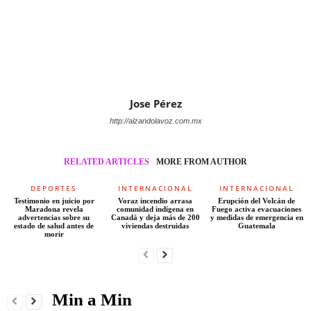
Jose Pérez
http://alzandolavoz.com.mx
RELATED ARTICLES
MORE FROM AUTHOR
DEPORTES
INTERNACIONAL
INTERNACIONAL
Testimonio en juicio por
Voraz incendio arrasa
Erupción del Volcán de
Maradona revela
comunidad indígena en
Fuego activa evacuaciones
advertencias sobre su
Canadá y deja más de 200
y medidas de emergencia en
estado de salud antes de
viviendas destruidas
Guatemala
morir
Min a Min