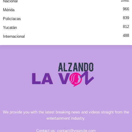
1082
Nacional
966
Mérida
839
Policíacas
812
Yucatán
488
Internacional
We provide you with the latest breaking news and videos straight from the
entertainment industry.
Contact us:
contact@yoursite.com