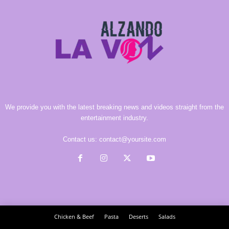
We provide you with the latest breaking news and videos straight from the
entertainment industry.
Contact us:
contact@yoursite.com
Chicken & Beef
Pasta
Deserts
Salads