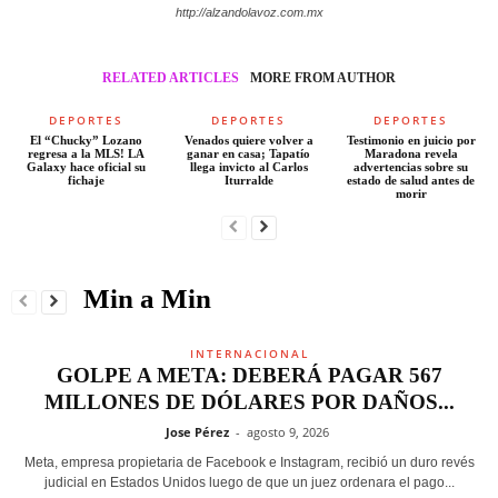
http://alzandolavoz.com.mx
RELATED ARTICLES
MORE FROM AUTHOR
DEPORTES
DEPORTES
DEPORTES
El “Chucky” Lozano
Venados quiere volver a
Testimonio en juicio por
regresa a la MLS! LA
ganar en casa; Tapatío
Maradona revela
Galaxy hace oficial su
llega invicto al Carlos
advertencias sobre su
fichaje
Iturralde
estado de salud antes de
morir
Min a Min
INTERNACIONAL
GOLPE A META: DEBERÁ PAGAR 567
MILLONES DE DÓLARES POR DAÑOS...
Jose Pérez
-
agosto 9, 2026
Meta, empresa propietaria de Facebook e Instagram, recibió un duro revés
judicial en Estados Unidos luego de que un juez ordenara el pago...