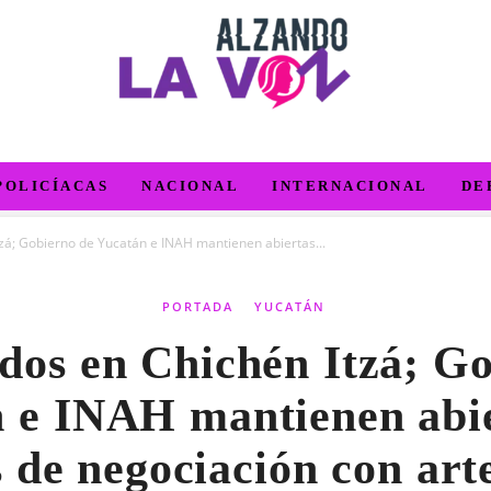
POLICÍACAS
NACIONAL
INTERNACIONAL
DE
zá; Gobierno de Yucatán e INAH mantienen abiertas...
PORTADA
YUCATÁN
dos en Chichén Itzá; G
 e INAH mantienen abie
 de negociación con art