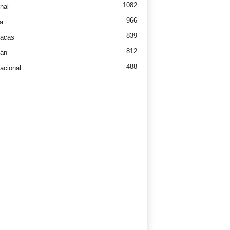
1082
nal
966
a
839
íacas
812
tán
488
nacional