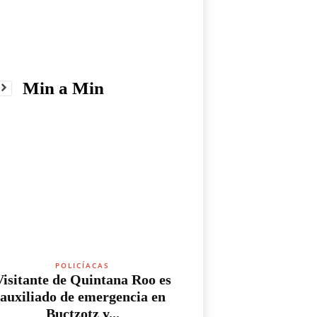
Min a Min
POLICÍACAS
Visitante de Quintana Roo es
auxiliado de emergencia en
Buctzotz y...