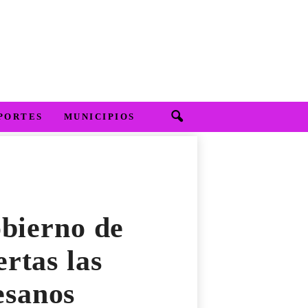
PORTES
MUNICIPIOS
obierno de
rtas las
esanos