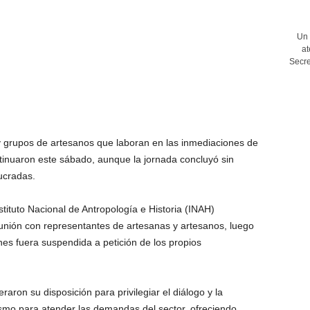
Un 
at
Secre
y grupos de artesanos que laboran en las inmediaciones de
tinuaron este sábado, aunque la jornada concluyó sin
ucradas.
tituto Nacional de Antropología e Historia (INAH)
unión con representantes de artesanas y artesanos, luego
es fuera suspendida a petición de los propios
raron su disposición para privilegiar el diálogo y la
mo para atender las demandas del sector, ofreciendo