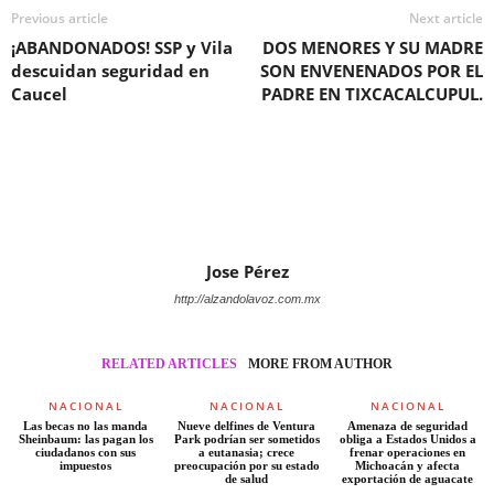
Previous article
Next article
¡ABANDONADOS! SSP y Vila
DOS MENORES Y SU MADRE
descuidan seguridad en
SON ENVENENADOS POR EL
Caucel
PADRE EN TIXCACALCUPUL.
Jose Pérez
http://alzandolavoz.com.mx
RELATED ARTICLES
MORE FROM AUTHOR
NACIONAL
NACIONAL
NACIONAL
Las becas no las manda
Nueve delfines de Ventura
Amenaza de seguridad
Sheinbaum: las pagan los
Park podrían ser sometidos
obliga a Estados Unidos a
ciudadanos con sus
a eutanasia; crece
frenar operaciones en
impuestos
preocupación por su estado
Michoacán y afecta
de salud
exportación de aguacate