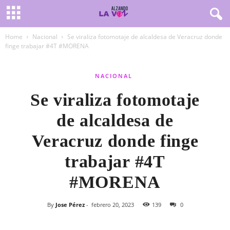
Home
Nacional
Se viraliza fotomotaje de alcaldesa de Veracruz donde
finge trabajar #4T #MORENA
NACIONAL
Se viraliza fotomotaje
de alcaldesa de
Veracruz donde finge
trabajar #4T
#MORENA
By
Jose Pérez
-
febrero 20, 2023
139
0