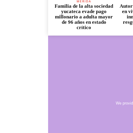
MÉRIDA
Familia de la alta sociedad
Autor
yucateca evade pago
en v
millonario a adulta mayor
in
de 96 años en estado
resg
crítico
We provid