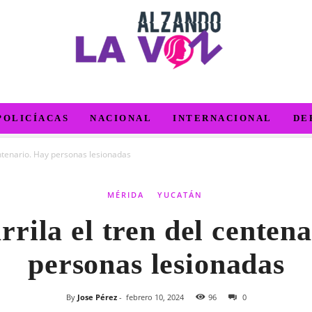
POLICÍACAS
NACIONAL
INTERNACIONAL
DE
entenario. Hay personas lesionadas
MÉRIDA
YUCATÁN
rrila el tren del centen
personas lesionadas
By
Jose Pérez
-
febrero 10, 2024
96
0