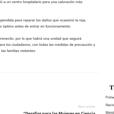
dó a un centro hospitalario para una valoración más
pendida para reparar los daños que ocasionó la reja,
o óptimo antes de entrar en funcionamiento.
trenecito, por lo que habrá una unidad que seguirá
ara los ciudadanos, con todas las medidas de precaución y
as familias visitantes.
T
Porta
Nacio
Next article
“Desafíos para las Mujeres en Ciencia
Mérid