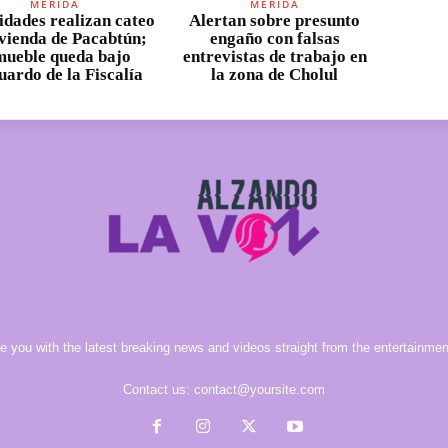
MÉRIDA
MÉRIDA
idades realizan cateo
Alertan sobre presunto
ivienda de Pacabtún;
engaño con falsas
mueble queda bajo
entrevistas de trabajo en
uardo de la Fiscalía
la zona de Cholul
e you with the latest breaking news and videos straight from the entertainment
Contact us:
contact@yoursite.com