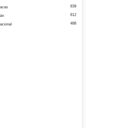
839
íacas
812
tán
488
nacional