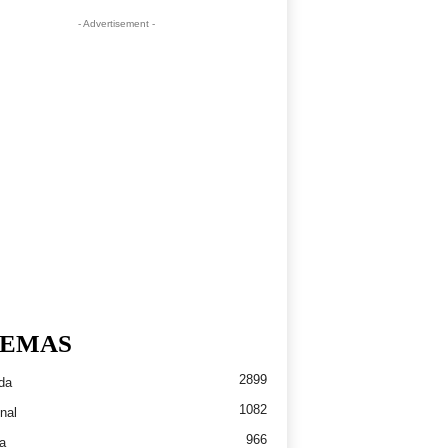
- Advertisement -
EMAS
2899
da
1082
nal
966
a