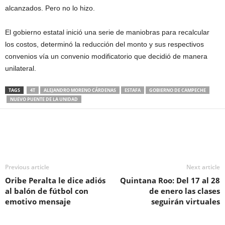
alcanzados. Pero no lo hizo.
El gobierno estatal inició una serie de maniobras para recalcular
los costos, determinó la reducción del monto y sus respectivos
convenios vía un convenio modificatorio que decidió de manera
unilateral.
TAGS
4T
ALEJANDRO MORENO CÁRDENAS
ESTAFA
GOBIERNO DE CAMPECHE
NUEVO PUENTE DE LA UNIDAD
Previous article
Next article
Oribe Peralta le dice adiós
Quintana Roo: Del 17 al 28
al balón de fútbol con
de enero las clases
emotivo mensaje
seguirán virtuales