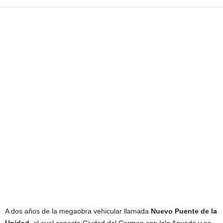
A dos años de la megaobra vehicular llamada
Nuevo Puente de la
Unidad
, el cual conecta Ciudad del Carmen con Isla Aguada y es