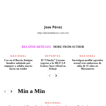
Jose Pérez
http://alzandolavoz.com.mx
RELATED ARTICLES
MORE FROM AUTHOR
NACIONAL
DEPORTES
NACIONAL
Cae en el Barrio Antiguo
El “Chucky” Lozano
Investigan posible agresión
hombre señalado por
regresa a la MLS! LA
sexual tras embarazo de
empujar a adulto mayor
Galaxy hace oficial su
niña de 11 años en
hacia un tráiler
fichaje
Matamoros
Min a Min
NACIONAL