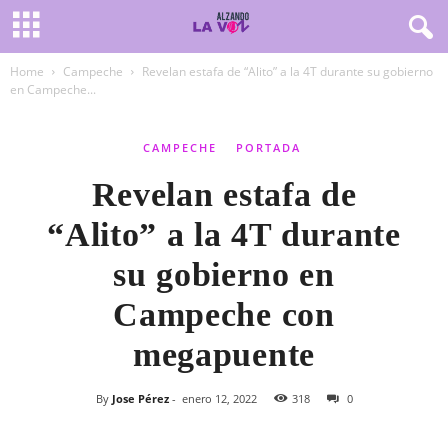
Home
Campeche
Revelan estafa de “Alito” a la 4T durante su gobierno
en Campeche...
CAMPECHE
PORTADA
Revelan estafa de
“Alito” a la 4T durante
su gobierno en
Campeche con
megapuente
By
Jose Pérez
-
enero 12, 2022
318
0