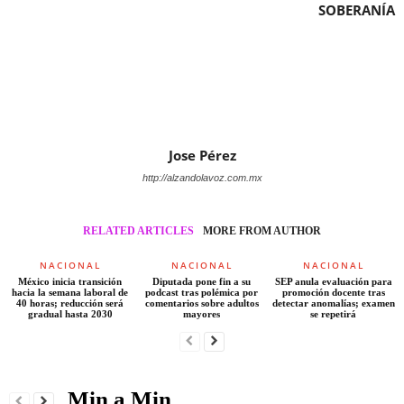
SOBERANÍA
Jose Pérez
http://alzandolavoz.com.mx
RELATED ARTICLES
MORE FROM AUTHOR
NACIONAL
NACIONAL
NACIONAL
México inicia transición
Diputada pone fin a su
SEP anula evaluación para
hacia la semana laboral de
podcast tras polémica por
promoción docente tras
40 horas; reducción será
comentarios sobre adultos
detectar anomalías; examen
gradual hasta 2030
mayores
se repetirá
Min a Min