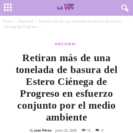
Home
Nacional
Retiran más de una tonelada de basura del Estero
Ciénega de Progreso...
NACIONAL
Retiran más de una
tonelada de basura del
Estero Ciénega de
Progreso en esfuerzo
conjunto por el medio
ambiente
By
Jose Pérez
-
junio 22, 2026
12
0