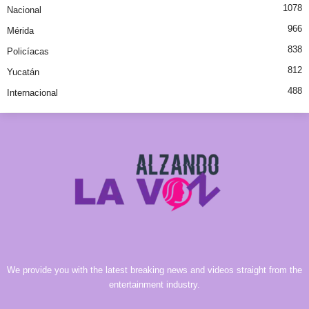
1078
Nacional
966
Mérida
838
Policíacas
812
Yucatán
488
Internacional
We provide you with the latest breaking news and videos straight from the
entertainment industry.