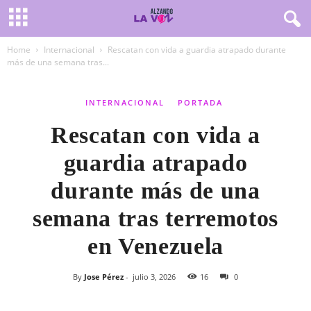
Home
Internacional
Rescatan con vida a guardia atrapado durante
más de una semana tras...
INTERNACIONAL
PORTADA
Rescatan con vida a
guardia atrapado
durante más de una
semana tras terremotos
en Venezuela
By
Jose Pérez
-
julio 3, 2026
16
0