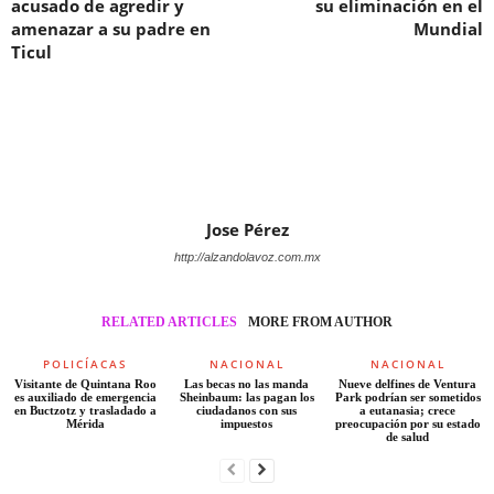
acusado de agredir y
su eliminación en el
amenazar a su padre en
Mundial
Ticul
Jose Pérez
http://alzandolavoz.com.mx
RELATED ARTICLES
MORE FROM AUTHOR
POLICÍACAS
NACIONAL
NACIONAL
Visitante de Quintana Roo
Las becas no las manda
Nueve delfines de Ventura
es auxiliado de emergencia
Sheinbaum: las pagan los
Park podrían ser sometidos
en Buctzotz y trasladado a
ciudadanos con sus
a eutanasia; crece
Mérida
impuestos
preocupación por su estado
de salud