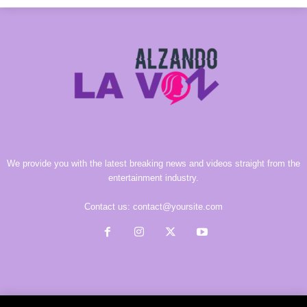
We provide you with the latest breaking news and videos straight from the
entertainment industry.
Contact us:
contact@yoursite.com