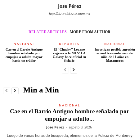
Jose Pérez
http://alzandolavoz.com.mx
RELATED ARTICLES
MORE FROM AUTHOR
NACIONAL
DEPORTES
NACIONAL
Cae en el Barrio Antiguo
El “Chucky” Lozano
Investigan posible agresión
hombre señalado por
regresa a la MLS! LA
sexual tras embarazo de
empujar a adulto mayor
Galaxy hace oficial su
niña de 11 años en
hacia un tráiler
fichaje
Matamoros
Min a Min
NACIONAL
Cae en el Barrio Antiguo hombre señalado por
empujar a adulto...
Jose Pérez
-
agosto 8, 2026
Luego de varias horas de búsqueda, elementos de la Policía de Monterrey