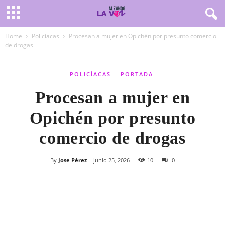
Home
Policíacas
Procesan a mujer en Opichén por presunto comercio
de drogas
POLICÍACAS
PORTADA
Procesan a mujer en
Opichén por presunto
comercio de drogas
By
Jose Pérez
-
junio 25, 2026
10
0