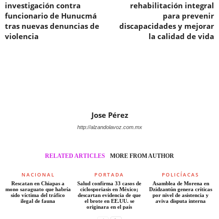
investigación contra
rehabilitación integral
funcionario de Hunucmá
para prevenir
tras nuevas denuncias de
discapacidades y mejorar
violencia
la calidad de vida
Jose Pérez
http://alzandolavoz.com.mx
RELATED ARTICLES
MORE FROM AUTHOR
NACIONAL
PORTADA
POLICÍACAS
Rescatan en Chiapas a
Salud confirma 33 casos de
Asamblea de Morena en
mono saraguato que habría
ciclosporiasis en México;
Dzidzantún genera críticas
sido víctima del tráfico
descartan evidencia de que
por nivel de asistencia y
ilegal de fauna
el brote en EE.UU. se
aviva disputa interna
originara en el país