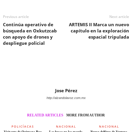
Previous article
Next article
Continúa operativo de
ARTEMIS II Marca un nuevo
búsqueda en Oxkutzcab
capítulo en la exploración
con apoyo de drones y
espacial tripulada
despliegue policial
Jose Pérez
http://alzandolavoz.com.mx
RELATED ARTICLES
MORE FROM AUTHOR
POLICÍACAS
NACIONAL
NACIONAL
Visitante de Quintana Roo
Las becas no las manda
Nueve delfines de Ventura