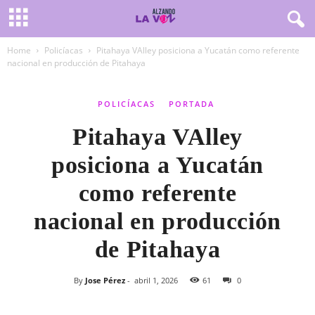
Home
Policíacas
Pitahaya VAlley posiciona a Yucatán como referente
nacional en producción de Pitahaya
POLICÍACAS
PORTADA
Pitahaya VAlley
posiciona a Yucatán
como referente
nacional en producción
de Pitahaya
By
Jose Pérez
-
abril 1, 2026
61
0