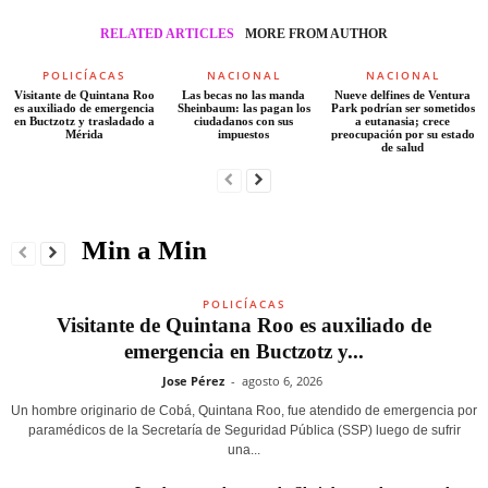
RELATED ARTICLES
MORE FROM AUTHOR
POLICÍACAS
NACIONAL
NACIONAL
Visitante de Quintana Roo
Las becas no las manda
Nueve delfines de Ventura
es auxiliado de emergencia
Sheinbaum: las pagan los
Park podrían ser sometidos
en Buctzotz y trasladado a
ciudadanos con sus
a eutanasia; crece
Mérida
impuestos
preocupación por su estado
de salud
Min a Min
POLICÍACAS
Visitante de Quintana Roo es auxiliado de
emergencia en Buctzotz y...
Jose Pérez
-
agosto 6, 2026
Un hombre originario de Cobá, Quintana Roo, fue atendido de emergencia por
paramédicos de la Secretaría de Seguridad Pública (SSP) luego de sufrir
una...