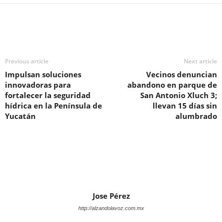
Previous article
Next article
Impulsan soluciones
Vecinos denuncian
innovadoras para
abandono en parque de
fortalecer la seguridad
San Antonio Xluch 3;
hídrica en la Península de
llevan 15 días sin
Yucatán
alumbrado
Jose Pérez
http://alzandolavoz.com.mx