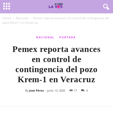
Home
Nacional
Pemex reporta avances en control de contingencia del
pozo Krem-1 en Veracruz
NACIONAL
PORTADA
Pemex reporta avances
en control de
contingencia del pozo
Krem-1 en Veracruz
By
Jose Pérez
-
junio 13, 2026
17
0