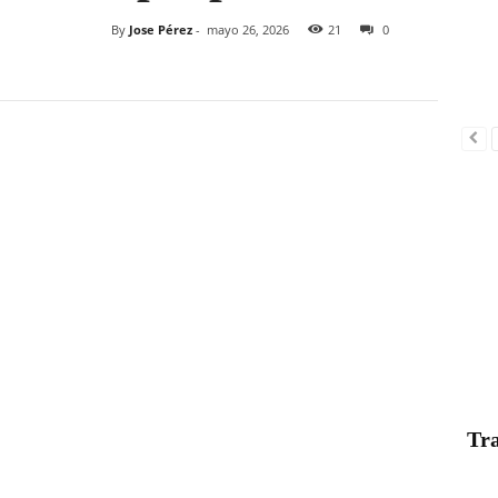
By
Jose Pérez
-
mayo 26, 2026
21
0
Tra