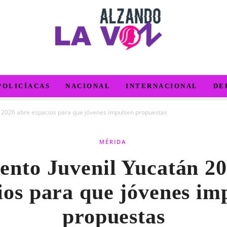
POLICÍACAS
NACIONAL
INTERNACIONAL
DE
 2026 abre espacios para que jóvenes impulsen propuestas
MÉRIDA
ento Juvenil Yucatán 20
ios para que jóvenes im
propuestas