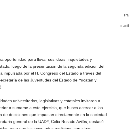
Tra
manif
a oportunidad para llevar sus ideas, inquietudes y
tado, luego de la presentación de la segunda edición del
va impulsada por el H. Congreso del Estado a través del
 Secretaría de las Juventudes del Estado de Yucatán y
).
ades universitarias, legislativas y estatales invitaron a
erior a sumarse a este ejercicio, que busca acercar a las
toma de decisiones que impactan directamente en la sociedad.
retaria general de la UADY, Celia Rosado Avilés, destacó
idad para que las juventudes participen con ideas,