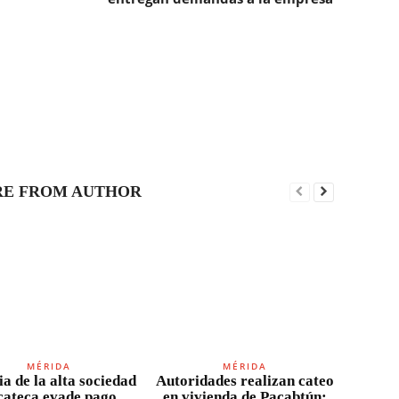
E FROM AUTHOR
MÉRIDA
MÉRIDA
a de la alta sociedad
Autoridades realizan cateo
cateca evade pago
en vivienda de Pacabtún;