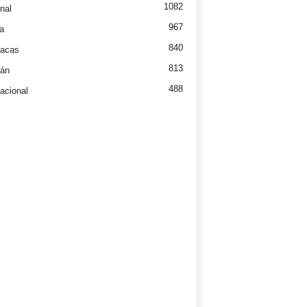
1082
nal
967
a
840
íacas
813
tán
488
nacional