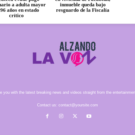
nario a adulta mayor
inmueble queda bajo
 96 años en estado
resguardo de la Fiscalía
crítico
e you with the latest breaking news and videos straight from the entertainment
Contact us:
contact@yoursite.com