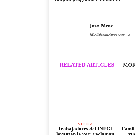
Jose Pérez
http://alzandolavoz.com.mx
RELATED ARTICLES
MOR
MÉRIDA
Trabajadores del INEGI
Famili
levantan la voz: reclaman
yu