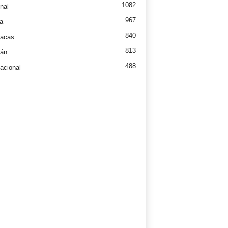
1082
nal
967
a
840
íacas
813
tán
488
nacional