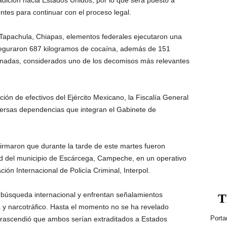
adición hacia Estados Unidos, por lo que será puesto a
ntes para continuar con el proceso legal.
n Tapachula, Chiapas, elementos federales ejecutaron una
eguraron 687 kilogramos de cocaína, además de 151
nadas, considerados uno de los decomisos más relevantes
ión de efectivos del Ejército Mexicano, la Fiscalía General
iversas dependencias que integran el Gabinete de
firmaron que durante la tarde de este martes fueron
 del municipio de Escárcega, Campeche, en un operativo
ión Internacional de Policía Criminal, Interpol.
e búsqueda internacional y enfrentan señalamientos
T
 y narcotráfico. Hasta el momento no se ha revelado
Porta
trascendió que ambos serían extraditados a Estados