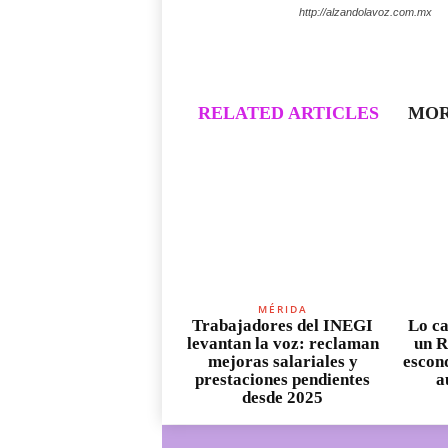
http://alzandolavoz.com.mx
RELATED ARTICLES
MOR
MÉRIDA
Trabajadores del INEGI
Lo ca
levantan la voz: reclaman
un R
mejoras salariales y
escond
prestaciones pendientes
a
desde 2025