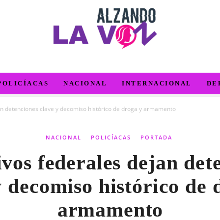
POLICÍACAS
NACIONAL
INTERNACIONAL
DE
an detenciones clave y decomiso histórico de droga y armamento
NACIONAL
POLICÍACAS
PORTADA
vos federales dejan det
y decomiso histórico de 
armamento