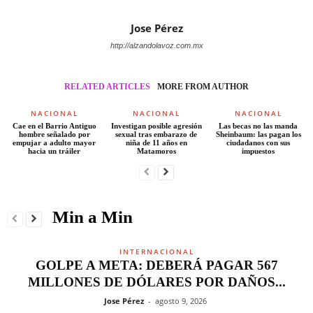
Jose Pérez
http://alzandolavoz.com.mx
RELATED ARTICLES
MORE FROM AUTHOR
NACIONAL
NACIONAL
NACIONAL
Cae en el Barrio Antiguo
Investigan posible agresión
Las becas no las manda
hombre señalado por
sexual tras embarazo de
Sheinbaum: las pagan los
empujar a adulto mayor
niña de 11 años en
ciudadanos con sus
hacia un tráiler
Matamoros
impuestos
Min a Min
INTERNACIONAL
GOLPE A META: DEBERÁ PAGAR 567
MILLONES DE DÓLARES POR DAÑOS...
Jose Pérez
-
agosto 9, 2026