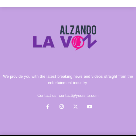
We provide you with the latest breaking news and videos straight from the
entertainment industry.
Contact us:
contact@yoursite.com