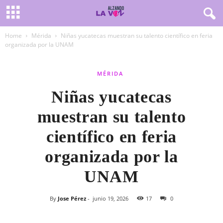
Home
Mérida
Niñas yucatecas muestran su talento científico en feria
organizada por la UNAM
MÉRIDA
Niñas yucatecas
muestran su talento
científico en feria
organizada por la
UNAM
By
Jose Pérez
-
junio 19, 2026
17
0