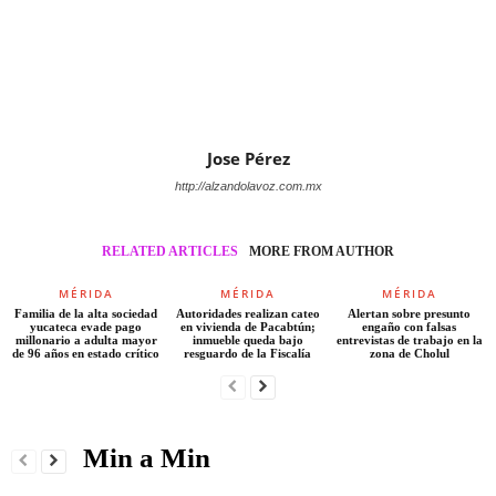
Jose Pérez
http://alzandolavoz.com.mx
RELATED ARTICLES
MORE FROM AUTHOR
MÉRIDA
MÉRIDA
MÉRIDA
Familia de la alta sociedad
Autoridades realizan cateo
Alertan sobre presunto
yucateca evade pago
en vivienda de Pacabtún;
engaño con falsas
millonario a adulta mayor
inmueble queda bajo
entrevistas de trabajo en la
de 96 años en estado crítico
resguardo de la Fiscalía
zona de Cholul
Min a Min