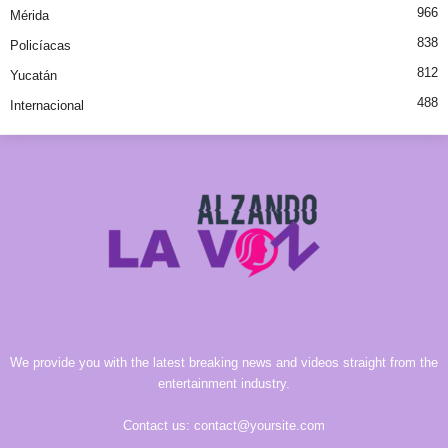
966
Mérida
838
Policíacas
812
Yucatán
488
Internacional
We provide you with the latest breaking news and videos straight from the
entertainment industry.
Contact us:
contact@yoursite.com