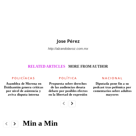
Jose Pérez
http://alzandolavoz.com.mx
RELATED ARTICLES
MORE FROM AUTHOR
POLICÍACAS
POLÍTICA
NACIONAL
Asamblea de Morena en
Propuesta sobre derechos
Diputada pone fin a su
Dzidzantún genera críticas
de las audiencias desata
podcast tras polémica por
por nivel de asistencia y
debate por posibles efectos
comentarios sobre adultos
aviva disputa interna
en la libertad de expresión
mayores
Min a Min