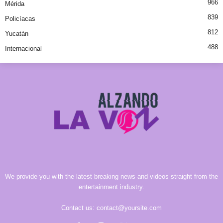
966
Mérida
839
Policíacas
812
Yucatán
488
Internacional
We provide you with the latest breaking news and videos straight from the
entertainment industry.
Contact us:
contact@yoursite.com