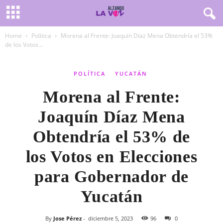
Home
Política
Morena al Frente: Joaquín Díaz Mena Obtendría el 53%
de los Votos...
POLÍTICA
YUCATÁN
Morena al Frente:
Joaquín Díaz Mena
Obtendría el 53% de
los Votos en Elecciones
para Gobernador de
Yucatán
By
Jose Pérez
-
diciembre 5, 2023
96
0