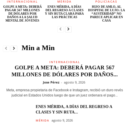
INTERNACIONAL
MÉRIDA
POLICÍACAS
GOLPE A META: DEBERÁ
ENES MÉRIDA, A DÍAS
HIJO DE AMLO, AL
PAGAR 567 MILLONES
DEL REGRESO A CLASES
HOSPITAL DE LUJO: LA
DE DÓLARES POR
Y SIN RUTA CLARA PARA
“AUSTERIDAD” NO
DAÑOS A LA SALUD
LAS PRÁCTICAS
PARECE APLICAR EN
MENTAL DE JÓVENES
CASA
Min a Min
INTERNACIONAL
GOLPE A META: DEBERÁ PAGAR 567
MILLONES DE DÓLARES POR DAÑOS...
Jose Pérez
-
agosto 9, 2026
Meta, empresa propietaria de Facebook e Instagram, recibió un duro revés
judicial en Estados Unidos luego de que un juez ordenara el pago...
ENES MÉRIDA, A DÍAS DEL REGRESO A
CLASES Y SIN RUTA...
agosto 9, 2026
MÉRIDA