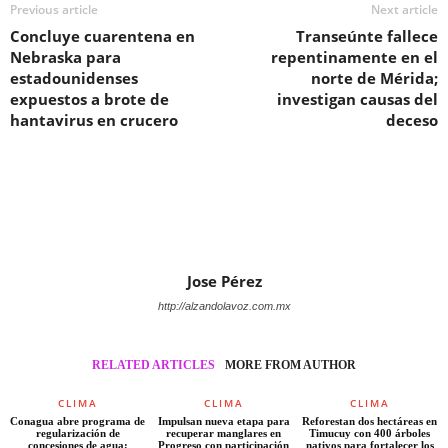
Previous article
Next article
Concluye cuarentena en
Transeúnte fallece
Nebraska para
repentinamente en el
estadounidenses
norte de Mérida;
expuestos a brote de
investigan causas del
hantavirus en crucero
deceso
Jose Pérez
http://alzandolavoz.com.mx
RELATED ARTICLES
MORE FROM AUTHOR
CLIMA
CLIMA
CLIMA
Conagua abre programa de
Impulsan nueva etapa para
Reforestan dos hectáreas en
regularización de
recuperar manglares en
Timucuy con 400 árboles
concesiones de agua;
Progreso con participación
nativos para fortalecer los