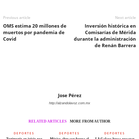
Previous article
Next article
OMS estima 20 millones de
Inversión histórica en
muertos por pandemia de
Comisarías de Mérida
Covid
durante la administración
de Renán Barrera
Jose Pérez
http://alzandolavoz.com.mx
RELATED ARTICLES
MORE FROM AUTHOR
DEPORTES
DEPORTES
DEPORTES
Testimonio en juicio por
México abre con fuerza el
LA Galaxy busca rescatar