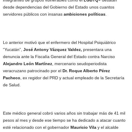
integrantes de grupos vulnerables como el
LGBTQ+
desatan
desde dependencias del Gobierno del Estado unos cuantos
servidores públicos con insanas
ambiciones políticas
.
Lo anterior motivó que el enfermero del Hospital Psiquiátrico
“Yucatán”,
José Antony Vázquez Valdez,
presentara una
denuncia ante la Fiscalía General del Estado contra Narciso
Alejandro León Martínez
, mercenario seudoperiodista
veracruzano patrocinado por el
Dr. Roque Alberto Pérez
Pacheco
, ex regidor del PRD y actual empleado de la Secretaría
de Salud.
Este médico general cobró varios años sin trabajar más de 41 mil
pesos al mes y desde ese tiempo se ha dedicado a atacar cuanto
esté relacionado con el gobernador
Mauricio Vila
y el alcalde