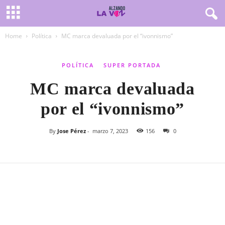
Home
Política
MC marca devaluada por el “ivonnismo”
POLÍTICA
SUPER PORTADA
MC marca devaluada
por el “ivonnismo”
By
Jose Pérez
-
marzo 7, 2023
156
0