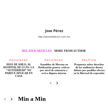
Jose Pérez
http://alzandolavoz.com.mx
RELATED ARTICLES
MORE FROM AUTHOR
POLICÍACAS
POLICÍACAS
POLÍTICA
HIJO DE AMLO, AL
Asamblea de Morena en
Propuesta sobre derechos
HOSPITAL DE LUJO: LA
Dzidzantún genera críticas
de las audiencias desata
“AUSTERIDAD” NO
por nivel de asistencia y
debate por posibles efectos
PARECE APLICAR EN
aviva disputa interna
en la libertad de expresión
CASA
Min a Min