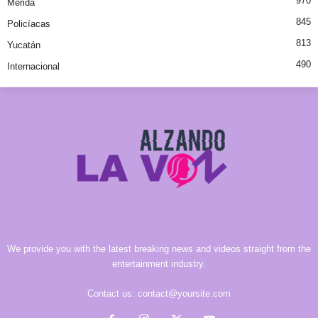
970
Mérida
845
Policíacas
813
Yucatán
490
Internacional
We provide you with the latest breaking news and videos straight from the
entertainment industry.
Contact us:
contact@yoursite.com