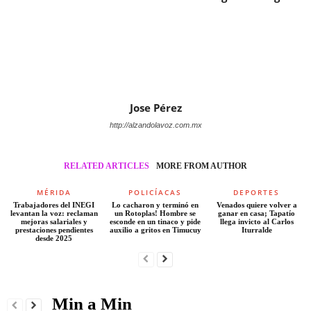
Jose Pérez
http://alzandolavoz.com.mx
RELATED ARTICLES
MORE FROM AUTHOR
MÉRIDA
POLICÍACAS
DEPORTES
Trabajadores del INEGI
Lo cacharon y terminó en
Venados quiere volver a
levantan la voz: reclaman
un Rotoplas! Hombre se
ganar en casa; Tapatío
mejoras salariales y
esconde en un tinaco y pide
llega invicto al Carlos
prestaciones pendientes
auxilio a gritos en Timucuy
Iturralde
desde 2025
Min a Min