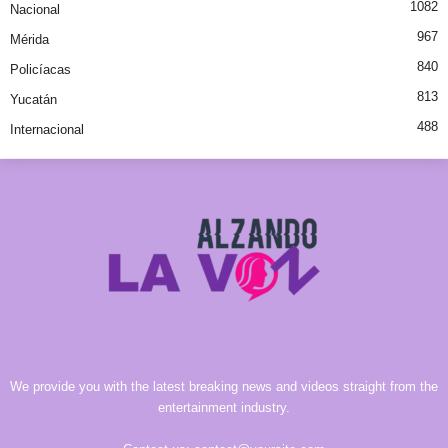
1082
Nacional
967
Mérida
840
Policíacas
813
Yucatán
488
Internacional
We provide you with the latest breaking news and videos straight from the
entertainment industry.