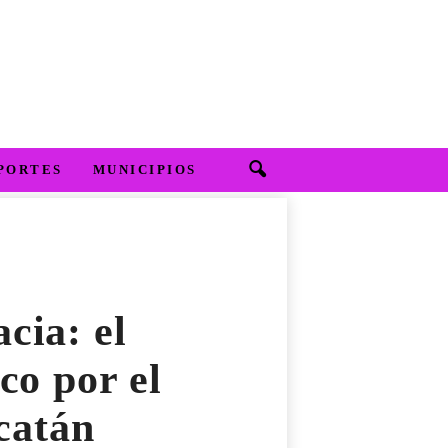
PORTES
MUNICIPIOS
cia: el
co por el
catán