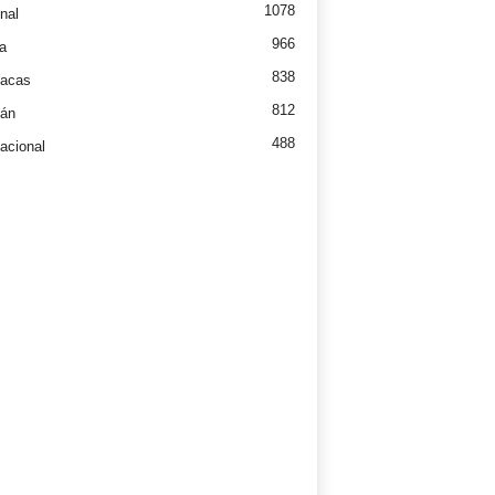
1078
nal
966
a
838
íacas
812
tán
488
nacional