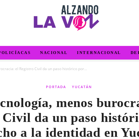
POLICÍACAS
NACIONAL
INTERNACIONAL
DE
racia: el Registro Civil da un paso histórico por...
PORTADA
YUCATÁN
cnología, menos burocra
 Civil da un paso históri
cho a la identidad en Yu