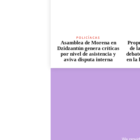
POLICÍACAS
Asamblea de Morena en
Propu
Dzidzantún genera críticas
de l
por nivel de asistencia y
debate
aviva disputa interna
en la
We provid