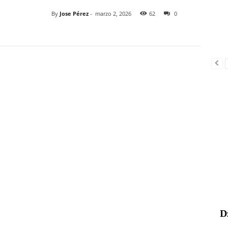
By
Jose Pérez
-
marzo 2, 2026
62
0
D