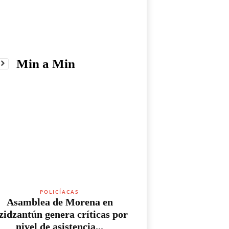
Min a Min
POLICÍACAS
Asamblea de Morena en
zidzantún genera críticas por
nivel de asistencia...