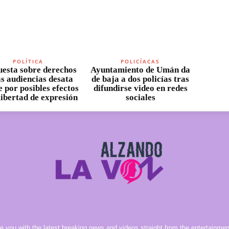
POLÍTICA
POLICÍACAS
esta sobre derechos
Ayuntamiento de Umán da
as audiencias desata
de baja a dos policías tras
 por posibles efectos
difundirse video en redes
 libertad de expresión
sociales
e you with the latest breaking news and videos straight from the entertainment