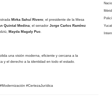
Nacio
Mérid
Polic
istrada
Mirka Sahuí Rivero
; el presidente de la Mesa
n Quintal Medina
; el senador
Jorge Carlos Ramírez
Yuca
hdziú,
Mayda Magaly Puc
.
Inter
olida una visión moderna, eficiente y cercana a la
ca y el derecho a la identidad en todo el estado.
 #Modernización #CertezaJurídica