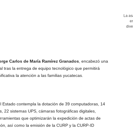
La as
en
dive
orge Carlos de María Ramírez Granados
, encabezó una
l tras la entrega de equipo tecnológico que permitirá
ficativa la atención a las familias yucatecas.
del Estado contempla la dotación de 39 computadoras, 14
, 22 sistemas UPS, cámaras fotográficas digitales,
erramientas que optimizarán la expedición de actas de
ción, así como la emisión de la CURP y la CURP-ID