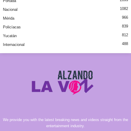
Portada
1082
Nacional
966
Mérida
839
Policíacas
812
Yucatán
488
Internacional
We provide you with the latest breaking news and videos straight from the
entertainment industry.