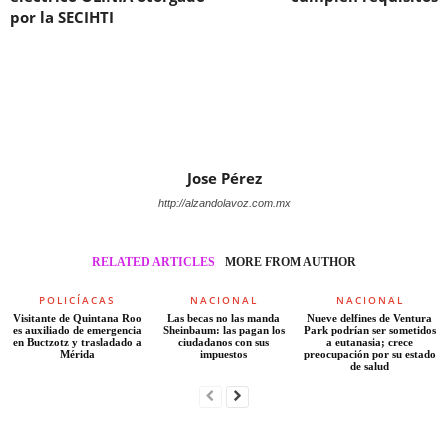
por la SECIHTI
Jose Pérez
http://alzandolavoz.com.mx
RELATED ARTICLES
MORE FROM AUTHOR
POLICÍACAS
NACIONAL
NACIONAL
Visitante de Quintana Roo
Las becas no las manda
Nueve delfines de Ventura
es auxiliado de emergencia
Sheinbaum: las pagan los
Park podrían ser sometidos
en Buctzotz y trasladado a
ciudadanos con sus
a eutanasia; crece
Mérida
impuestos
preocupación por su estado
de salud