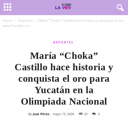
Home
Deportes
María “Choka” Castillo hace historia y conquista el oro
para Yucatán en...
DEPORTES
María “Choka”
Castillo hace historia y
conquista el oro para
Yucatán en la
Olimpiada Nacional
By
Jose Pérez
-
mayo 13, 2026
23
0