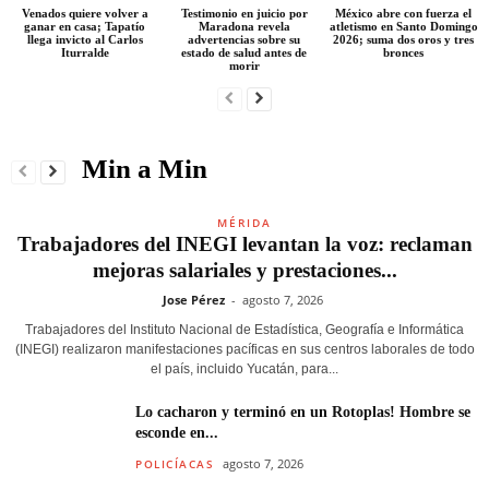
Venados quiere volver a
Testimonio en juicio por
México abre con fuerza el
ganar en casa; Tapatío
Maradona revela
atletismo en Santo Domingo
llega invicto al Carlos
advertencias sobre su
2026; suma dos oros y tres
Iturralde
estado de salud antes de
bronces
morir
Min a Min
MÉRIDA
Trabajadores del INEGI levantan la voz: reclaman
mejoras salariales y prestaciones...
Jose Pérez
-
agosto 7, 2026
Trabajadores del Instituto Nacional de Estadística, Geografía e Informática
(INEGI) realizaron manifestaciones pacíficas en sus centros laborales de todo
el país, incluido Yucatán, para...
Lo cacharon y terminó en un Rotoplas! Hombre se
esconde en...
agosto 7, 2026
POLICÍACAS