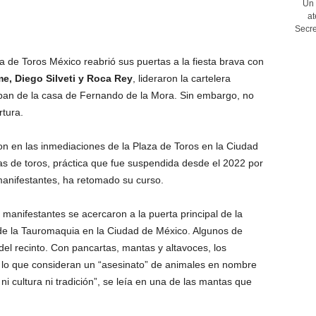
Un 
at
Secre
de Toros México reabrió sus puertas a la fiesta brava con
e, Diego Silveti y Roca Rey
, lideraron la cartelera
apan de la casa de Fernando de la Mora. Sin embargo, no
rtura.
n en las inmediaciones de la Plaza de Toros en la Ciudad
as de toros, práctica que fue suspendida desde el 2022 por
manifestantes, ha retomado su curso.
, manifestantes se acercaron a la puerta principal de la
in de la Tauromaquia en la Ciudad de México. Algunos de
 del recinto. Con pancartas, mantas y altavoces, los
 lo que consideran un “asesinato” de animales en nombre
ni cultura ni tradición”, se leía en una de las mantas que