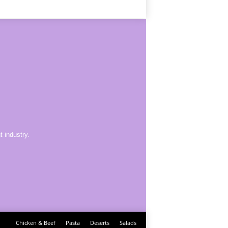
 industry.
Chicken & Beef
Pasta
Deserts
Salads