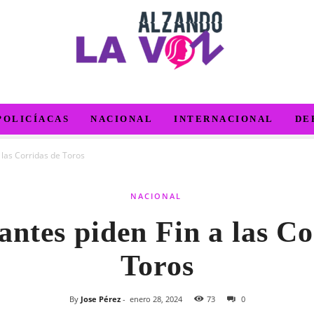
POLICÍACAS
NACIONAL
INTERNACIONAL
DE
 las Corridas de Toros
NACIONAL
antes piden Fin a las Co
Toros
By
Jose Pérez
-
enero 28, 2024
73
0