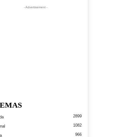
- Advertisement -
EMAS
2899
da
1082
nal
966
a