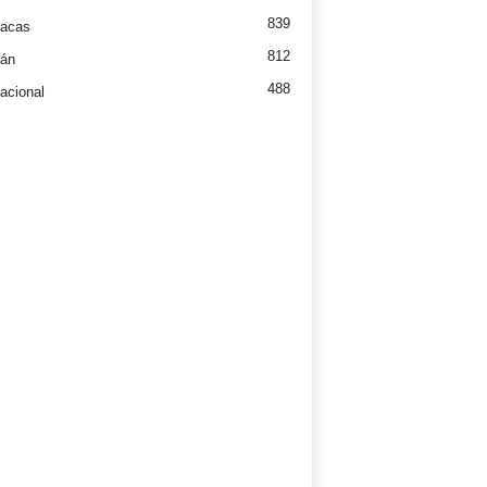
839
íacas
812
tán
488
nacional