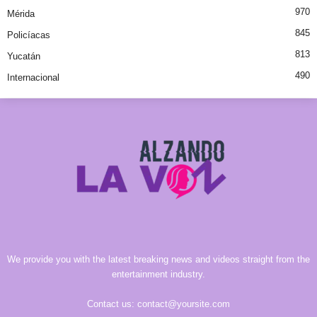
970
Mérida
845
Policíacas
813
Yucatán
490
Internacional
We provide you with the latest breaking news and videos straight from the
entertainment industry.
Contact us:
contact@yoursite.com