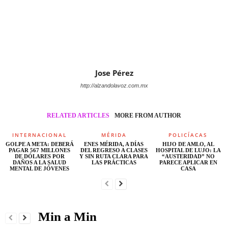
Jose Pérez
http://alzandolavoz.com.mx
RELATED ARTICLES
MORE FROM AUTHOR
INTERNACIONAL
MÉRIDA
POLICÍACAS
GOLPE A META: DEBERÁ
ENES MÉRIDA, A DÍAS
HIJO DE AMLO, AL
PAGAR 567 MILLONES
DEL REGRESO A CLASES
HOSPITAL DE LUJO: LA
DE DÓLARES POR
Y SIN RUTA CLARA PARA
“AUSTERIDAD” NO
DAÑOS A LA SALUD
LAS PRÁCTICAS
PARECE APLICAR EN
MENTAL DE JÓVENES
CASA
Min a Min